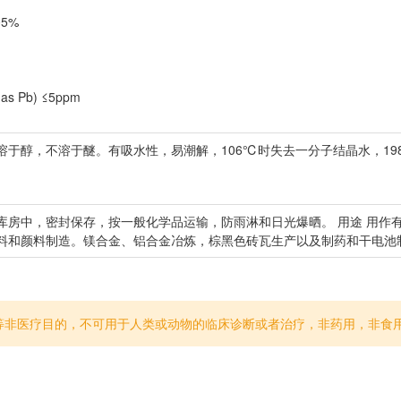
05%
as Pb) ≤5ppm
溶于醇，不溶于醚。有吸水性，易潮解，106℃时失去一分子结晶水，1
库房中，密封保存，按一般化学品运输，防雨淋和日光爆晒。 用途 用作
料和颜料制造。镁合金、铝合金冶炼，棕黑色砖瓦生产以及制药和干电池
等非医疗目的，不可用于人类或动物的临床诊断或者治疗，非药用，非食