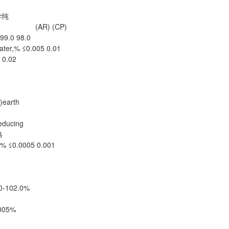
学纯
(CP)
9.0 98.0
ter,% ≤0.005 0.01
 0.02
arth
ducing
格
 ≤0.0005 0.001
0-102.0%
005%