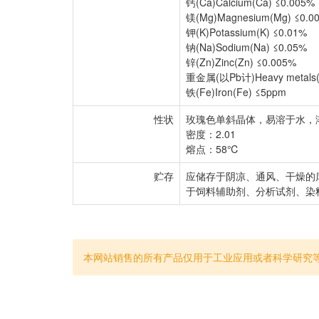
钙(Ca)Calcium(Ca) ≤0.005%
镁(Mg)Magnesium(Mg) ≤0.0
钾(K)Potassium(K) ≤0.01%
钠(Na)Sodium(Na) ≤0.05%
锌(Zn)Zinc(Zn) ≤0.005%
重金属(以Pb计)Heavy metals(
铁(Fe)Iron(Fe) ≤5ppm
性状
玫瑰色单斜晶体，易溶于水，
密度：2.01
熔点：58℃
贮存
应储存于阴凉、通风、干燥的
于饲料辅助剂、分析试剂、染
本网站销售的所有产品仅用于工业应用或者科学研究