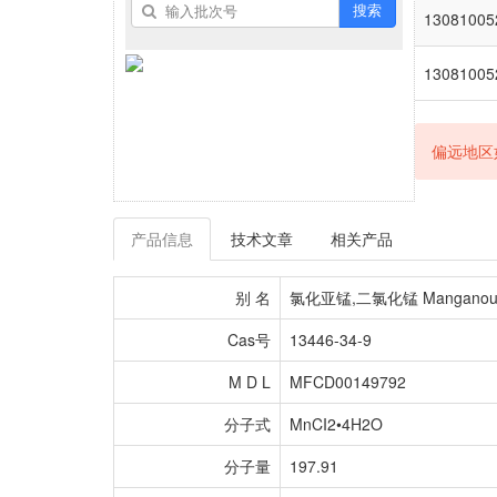
搜索
13081005
13081005
偏远地区
产品信息
技术文章
相关产品
别 名
氯化亚锰,二氯化锰 Manganous chl
Cas号
13446-34-9
M D L
MFCD00149792
分子式
MnCI2•4H2O
分子量
197.91