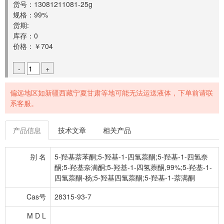
货号：13081211081-25g
规格：99%
货期:
库存：0
价格：￥704
-
+
偏远地区如新疆西藏宁夏甘肃等地可能无法运送液体，下单前请联
系客服。
产品信息
技术文章
相关产品
别 名
5-羟基萘苯酮;5-羟基-1-四氢萘酮;5-羟基-1-四氢奈
酮;5-羟基奈满酮;5-羟基-1-四氢萘酮,99%;5-羟基-1-
四氢萘酮-杨;5-羟基四氢萘酮;5-羟基-1-萘满酮
Cas号
28315-93-7
M D L