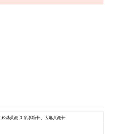
、五羟基黄酮-3-鼠李糖苷、大麻黃酮苷